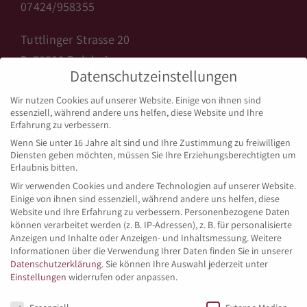
07424/958355
Tuttlinger Strasse 20
D-78582 Balgheim
Datenschutzeinstellungen
info@backhaus-licht.de
Wir nutzen Cookies auf unserer Website. Einige von ihnen sind
www.backhaus-licht.de
essenziell, während andere uns helfen, diese Website und Ihre
Erfahrung zu verbessern.
Wenn Sie unter 16 Jahre alt sind und Ihre Zustimmung zu freiwilligen
Diensten geben möchten, müssen Sie Ihre Erziehungsberechtigten um
ÖFFNUNGSZEITEN BALGHEIM
Erlaubnis bitten.
Wir verwenden Cookies und andere Technologien auf unserer Website.
Einige von ihnen sind essenziell, während andere uns helfen, diese
Montag bis Freitag:
Website und Ihre Erfahrung zu verbessern.
Personenbezogene Daten
05:15 – 18:00 Uhr
können verarbeitet werden (z. B. IP-Adressen), z. B. für personalisierte
Anzeigen und Inhalte oder Anzeigen- und Inhaltsmessung.
Weitere
Informationen über die Verwendung Ihrer Daten finden Sie in unserer
Samstag:
Datenschutzerklärung
.
Sie können Ihre Auswahl jederzeit unter
05:15 – 13:30 Uhr
Einstellungen
widerrufen oder anpassen.
Datenschutzeinstellungen