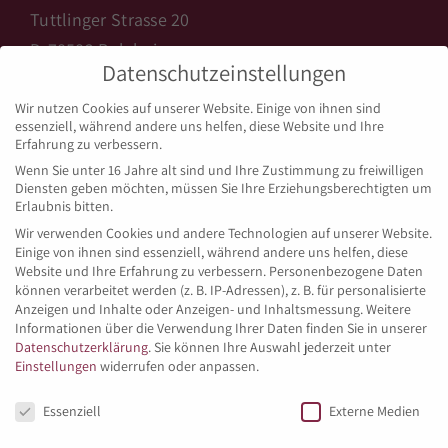
Tuttlinger Strasse 20
D-78582 Balgheim
Datenschutzeinstellungen
info@backhaus-licht.de
Wir nutzen Cookies auf unserer Website. Einige von ihnen sind
www.backhaus-licht.de
essenziell, während andere uns helfen, diese Website und Ihre
Erfahrung zu verbessern.
Wenn Sie unter 16 Jahre alt sind und Ihre Zustimmung zu freiwilligen
Diensten geben möchten, müssen Sie Ihre Erziehungsberechtigten um
ÖFFNUNGSZEITEN BALGHEIM
Erlaubnis bitten.
Wir verwenden Cookies und andere Technologien auf unserer Website.
Einige von ihnen sind essenziell, während andere uns helfen, diese
Montag bis Freitag:
Website und Ihre Erfahrung zu verbessern.
Personenbezogene Daten
05:15 – 18:00 Uhr
können verarbeitet werden (z. B. IP-Adressen), z. B. für personalisierte
Anzeigen und Inhalte oder Anzeigen- und Inhaltsmessung.
Weitere
Informationen über die Verwendung Ihrer Daten finden Sie in unserer
Samstag:
Datenschutzerklärung
.
Sie können Ihre Auswahl jederzeit unter
05:15 – 13:30 Uhr
Einstellungen
widerrufen oder anpassen.
Datenschutzeinstellungen
Sonn- und Feiertags:
Essenziell
Externe Medien
07:00 – 17:00 Uhr