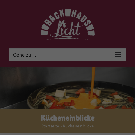
Zum
Inhalt
springen
Gehe zu ...
Kücheneinblicke
Startseite
»
Kücheneinblicke