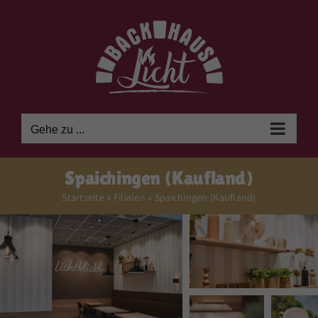
Zum
Inhalt
springen
Gehe zu ...
Spaichingen (Kaufland)
Startseite
»
Filialen
»
Spaichingen (Kaufland)