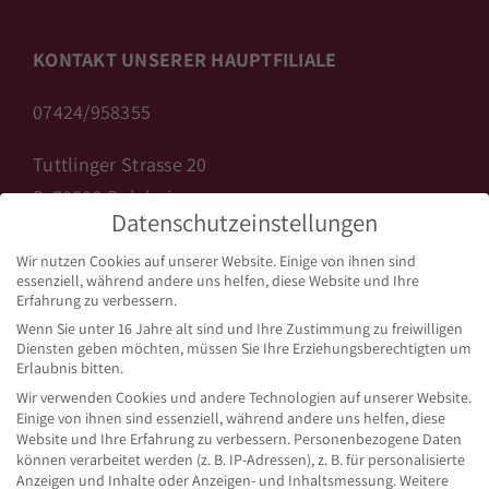
KONTAKT UNSERER HAUPTFILIALE
07424/958355
Tuttlinger Strasse 20
D-78582 Balgheim
Datenschutzeinstellungen
info@backhaus-licht.de
Wir nutzen Cookies auf unserer Website. Einige von ihnen sind
www.backhaus-licht.de
essenziell, während andere uns helfen, diese Website und Ihre
Erfahrung zu verbessern.
Wenn Sie unter 16 Jahre alt sind und Ihre Zustimmung zu freiwilligen
Diensten geben möchten, müssen Sie Ihre Erziehungsberechtigten um
ÖFFNUNGSZEITEN BALGHEIM
Erlaubnis bitten.
Wir verwenden Cookies und andere Technologien auf unserer Website.
Einige von ihnen sind essenziell, während andere uns helfen, diese
Montag bis Freitag:
Website und Ihre Erfahrung zu verbessern.
Personenbezogene Daten
05:15 – 18:00 Uhr
können verarbeitet werden (z. B. IP-Adressen), z. B. für personalisierte
Anzeigen und Inhalte oder Anzeigen- und Inhaltsmessung.
Weitere