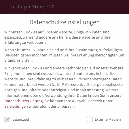
Tuttlinger Strasse 20
D-78582 Balgheim
Datenschutzeinstellungen
info@backhaus-licht.de
Wir nutzen Cookies auf unserer Website. Einige von ihnen sind
www.backhaus-licht.de
essenziell, während andere uns helfen, diese Website und Ihre
Erfahrung zu verbessern.
Wenn Sie unter 16 Jahre alt sind und Ihre Zustimmung zu freiwilligen
Diensten geben möchten, müssen Sie Ihre Erziehungsberechtigten um
ÖFFNUNGSZEITEN BALGHEIM
Erlaubnis bitten.
Wir verwenden Cookies und andere Technologien auf unserer Website.
Einige von ihnen sind essenziell, während andere uns helfen, diese
Montag bis Freitag:
Website und Ihre Erfahrung zu verbessern.
Personenbezogene Daten
05:15 – 18:00 Uhr
können verarbeitet werden (z. B. IP-Adressen), z. B. für personalisierte
Anzeigen und Inhalte oder Anzeigen- und Inhaltsmessung.
Weitere
Informationen über die Verwendung Ihrer Daten finden Sie in unserer
Samstag:
Datenschutzerklärung
.
Sie können Ihre Auswahl jederzeit unter
05:15 – 13:30 Uhr
Einstellungen
widerrufen oder anpassen.
Datenschutzeinstellungen
Sonn- und Feiertags:
Essenziell
Externe Medien
07:00 – 17:00 Uhr