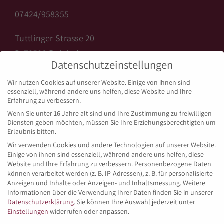
07424/958355
Tuttlinger Strasse 20
D-78582 Balgheim
Datenschutzeinstellungen
info@backhaus-licht.de
Wir nutzen Cookies auf unserer Website. Einige von ihnen sind
www.backhaus-licht.de
essenziell, während andere uns helfen, diese Website und Ihre
Erfahrung zu verbessern.
Wenn Sie unter 16 Jahre alt sind und Ihre Zustimmung zu freiwilligen
Diensten geben möchten, müssen Sie Ihre Erziehungsberechtigten um
ÖFFNUNGSZEITEN BALGHEIM
Erlaubnis bitten.
Wir verwenden Cookies und andere Technologien auf unserer Website.
Einige von ihnen sind essenziell, während andere uns helfen, diese
Montag bis Freitag:
Website und Ihre Erfahrung zu verbessern.
Personenbezogene Daten
05:15 – 18:00 Uhr
können verarbeitet werden (z. B. IP-Adressen), z. B. für personalisierte
Anzeigen und Inhalte oder Anzeigen- und Inhaltsmessung.
Weitere
Informationen über die Verwendung Ihrer Daten finden Sie in unserer
Samstag:
Datenschutzerklärung
.
Sie können Ihre Auswahl jederzeit unter
05:15 – 13:30 Uhr
Einstellungen
widerrufen oder anpassen.